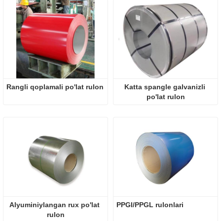
Rangli qoplamali po'lat rulon
Katta spangle galvanizli 
po'lat rulon
Alyuminiylangan rux po'lat 
PPGI/PPGL rulonlari
rulon