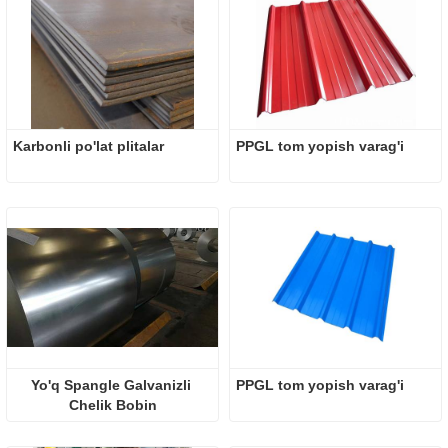
Karbonli po'lat plitalar
PPGL tom yopish varag'i
Yo'q Spangle Galvanizli 
PPGL tom yopish varag'i
Chelik Bobin