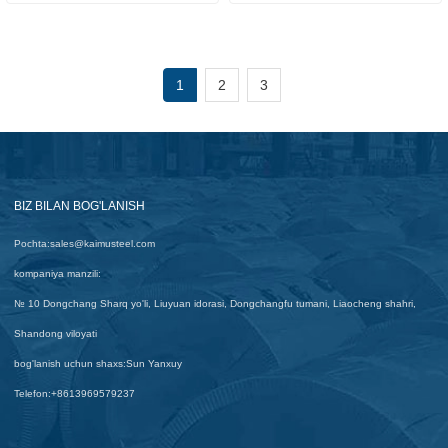
1
2
3
BIZ BILAN BOG'LANISH
Pochta:
sales@kaimusteel.com
kompaniya manzili:
№ 10 Dongchang Sharq yo'li, Liuyuan idorasi, Dongchangfu tumani, Liaocheng shahri,
Shandong viloyati
bog'lanish uchun shaxs:
Sun Yanxuy
Telefon:
+8613969579237