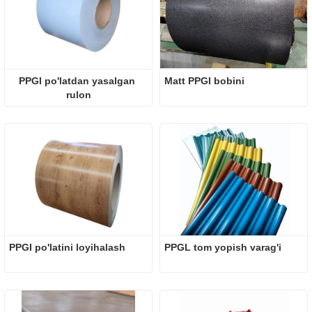
PPGI po'latdan yasalgan 
Matt PPGI bobini
rulon
PPGI po'latini loyihalash
PPGL tom yopish varag'i